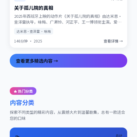
关于孤儿院的真相
2025年西班牙上映的动作片《关于孤儿院的真相》由达米恩·
查泽雷执导，咏梅、广濑铃、河正宇、王一博领衔主演。爱情
与信仰在战争阴影下被反复考验，结局留有回味空间。片尾彩
达米恩·查泽雷 · 咏梅
蛋值得留意，与世界观其他作品存在联动。
146分钟
·
2025
查看详情 →
查看更多精选内容 →
🔥 热门分类
内容分类
探索不同类型的精彩内容，从震撼大片到温馨剧集，总有一款适合
您的口味
总计