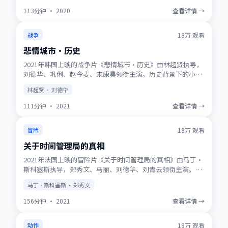
113分钟
·
2020
查看详情 →
获奖
★
9.7
18万
观看
战争
悲情城市·历史
2021年韩国上映的战争片《悲情城市·历史》由林超贤执导，
刘德华、巩俐、赵今麦、宋康昊领衔主演。历史背景下的小人
物史诗，服化道考究，时代质感浓厚。高清正版资源同步更
林超贤 · 刘德华
新，支持多终端流畅播放。
111分钟
·
2021
查看详情 →
NEW
★
9.5
18万
观看
冒险
关于时间管理局的真相
2021年法国上映的冒险片《关于时间管理局的真相》由马丁·
斯科塞斯执导，郑秀文、马丽、刘德华、刘青云领衔主演。动
画式想象力与真人表演结合，适合全年龄观看。适合喜欢强情
马丁·斯科塞斯 · 郑秀文
节与人物刻画的观众收藏观看。
156分钟
·
2021
查看详情 →
趋势
★
8.8
18万
观看
动作