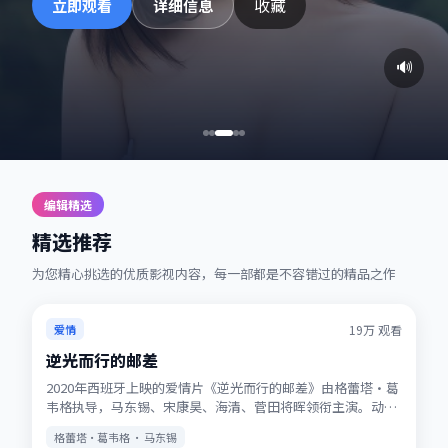
收藏
立即观看
详细信息
🔊
编辑精选
精选推荐
为您精心挑选的优质影视内容，每一部都是不容错过的精品之作
热播
★
7.2
19万
观看
爱情
逆光而行的邮差
2020年西班牙上映的爱情片《逆光而行的邮差》由格蕾塔·葛
韦格执导，马东锡、宋康昊、海清、菅田将晖领衔主演。动画
式想象力与真人表演结合，适合全年龄观看。站内提供多清晰
格蕾塔·葛韦格 · 马东锡
度选择，观影体验稳定流畅。