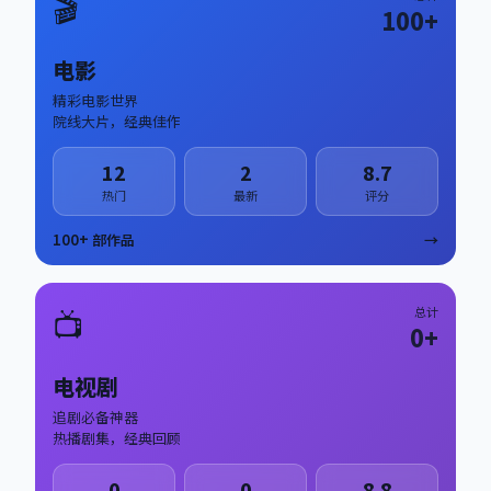
🎬
100
+
电影
精彩电影世界
院线大片，经典佳作
12
2
8.7
热门
最新
评分
100
+ 部作品
→
📺
总计
0
+
电视剧
追剧必备神器
热播剧集，经典回顾
0
0
8.8