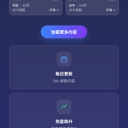
梅、役所广司领衔主演。科幻设
衔主演。法庭戏与街头戏对位，
定服务于人物关系，探讨记忆、
正义主题在灰色地带被重新审
家庭
·
12万
战争
·
3.4万
身份与自由意志的边界。高清正
视。高清正版资源同步更新，支
23个月前
详情 →
25个月前
详情 →
版资源同步更新，支持多终端流
持多终端流畅播放。
畅播放。
加载更多内容
每日更新
50+ 部新内容
热度飙升