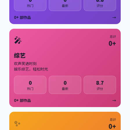
热门
最新
评分
0
+ 部作品
→
🎤
总计
0
+
综艺
欢声笑语时刻
娱乐综艺，轻松时光
0
0
8.7
热门
最新
评分
0
+ 部作品
→
✨
总计
0
+