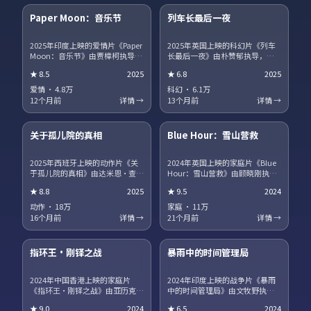
Paper Moon：音乐节
列车长最后一夜
热播
NEW
2025年印度上映的爱情片《Paper
2025年英国上映的科幻片《列车
Moon：音乐节》由贾樟柯执导，
长最后一夜》由朴赞郁执导，蒂
白敬亭、宋康昊、马丽、章子怡
尔达·斯文顿、王景春、王凯、沈
★
8.5
2025
★
6.8
2025
领衔主演。职场与理想冲突被细
腾领衔主演。影片聚焦小人物在
腻呈现，配角群像同样出彩。片
时代洪流中的抉择，细节写实，
爱情
·
4.8万
科幻
·
6.1万
尾彩蛋值得留意，与世界观其他
人物弧光完整。剧情信息含剧透
12个月前
详情 →
13个月前
详情 →
作品存在联动。
保护，建议先观看正片再浏览讨
15集全
45集全
论区。
关于孤儿院的真相
Blue Hour：雪山营救
趋势
获奖
2025年西班牙上映的动作片《关
2024年英国上映的家庭片《Blue
于孤儿院的真相》由达米恩·查泽
Hour：雪山营救》由顾晓刚执
雷执导，咏梅、广濑铃、河正
导，段奕宏、汤唯、役所广司领
★
8.8
2025
★
9.5
2024
宇、王一博领衔主演。爱情与信
衔主演。跨国追凶贯穿全片，动
仰在战争阴影下被反复考验，结
作场面利落，文戏同样扎实。站
动作
·
18万
家庭
·
11万
局留有回味空间。片尾彩蛋值得
内提供多清晰度选择，观影体验
16个月前
详情 →
21个月前
详情 →
留意，与世界观其他作品存在联
稳定流畅。
17集全
13集全
动。
指环王·刚铎之战
暴雨中的时间管理局
热播
NEW
2024年中国香港上映的家庭片
2024年印度上映的战争片《暴雨
《指环王·刚铎之战》由亚历克斯
中的时间管理局》由文牧野执
·加兰执导，巩俐、河正宇、咏
导，朱一龙、海清、菅田将晖领
★
9.0
2024
★
6.5
2024