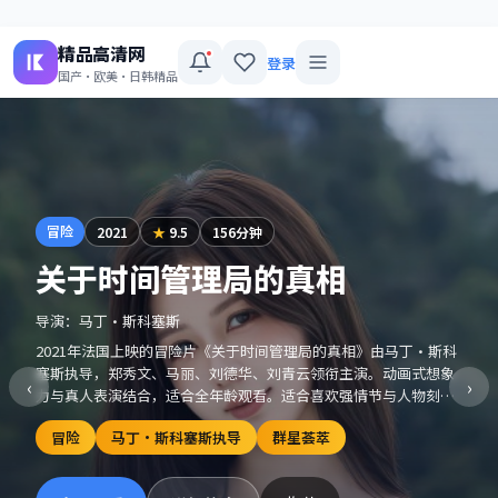
精品高清网
登录
国产·欧美·日韩精品
冒险
2021
★
9.5
156分钟
关于时间管理局的真相
导演：
马丁·斯科塞斯
2021年法国上映的冒险片《关于时间管理局的真相》由马丁·斯科
塞斯执导，郑秀文、马丽、刘德华、刘青云领衔主演。动画式想象
‹
›
力与真人表演结合，适合全年龄观看。适合喜欢强情节与人物刻画
的观众收藏观看。
冒险
马丁·斯科塞斯执导
群星荟萃