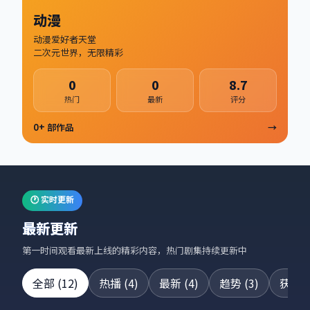
动漫
动漫爱好者天堂
二次元世界，无限精彩
0
0
8.7
热门
最新
评分
0
+ 部作品
→
🕐 实时更新
最新更新
第一时间观看最新上线的精彩内容，热门剧集持续更新中
全部
(
12
)
热播
(
4
)
最新
(
4
)
趋势
(
3
)
获奖
(
24集全
42集全